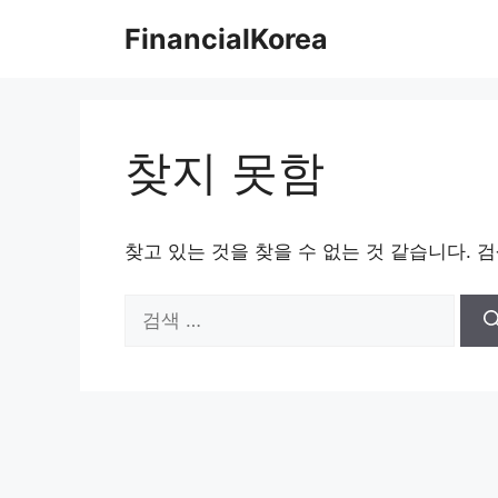
컨
FinancialKorea
텐
츠
로
건
너
찾지 못함
뛰
기
찾고 있는 것을 찾을 수 없는 것 같습니다. 
검
색: